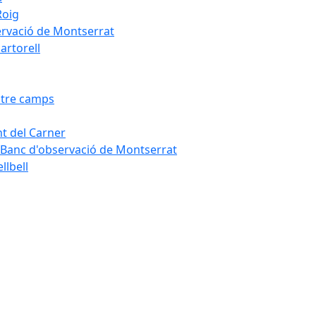
Roig
servació de Montserrat
artorell
Entre camps
ont del Carner
la – Banc d'observació de Montserrat
llbell