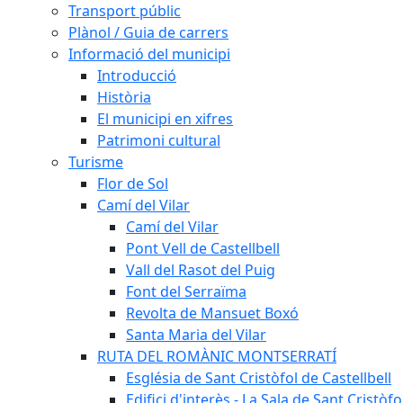
Transport públic
Plànol / Guia de carrers
Informació del municipi
Introducció
Història
El municipi en xifres
Patrimoni cultural
Turisme
Flor de Sol
Camí del Vilar
Camí del Vilar
Pont Vell de Castellbell
Vall del Rasot del Puig
Font del Serraïma
Revolta de Mansuet Boxó
Santa Maria del Vilar
RUTA DEL ROMÀNIC MONTSERRATÍ
Església de Sant Cristòfol de Castellbell
Edifici d'interès - La Sala de Sant Cristòfo