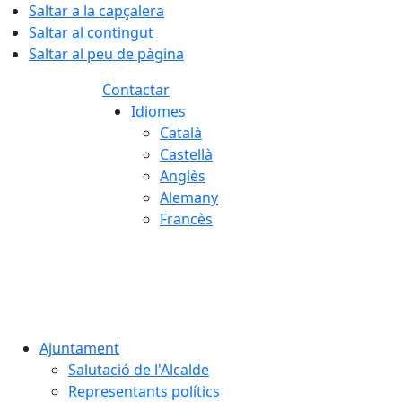
Saltar a la capçalera
Saltar al contingut
Saltar al peu de pàgina
Contactar
Idiomes
Català
Castellà
Anglès
Alemany
Francès
07.08.2026 | 09:33
Ajuntament
Salutació de l'Alcalde
Representants polítics