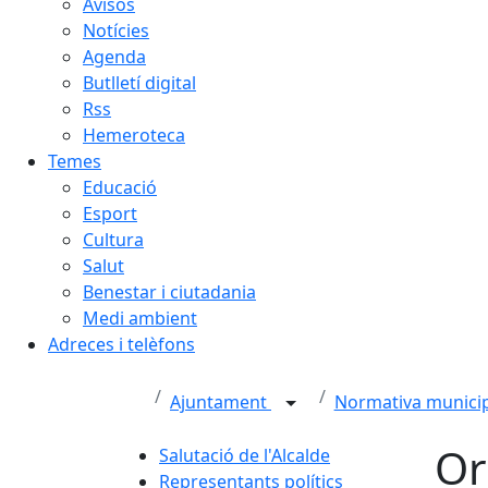
Avisos
Notícies
Agenda
Butlletí digital
Rss
Hemeroteca
Temes
Educació
Esport
Cultura
Salut
Benestar i ciutadania
Medi ambient
Adreces i telèfons
Ajuntament
Normativa munici
Or
Salutació de l'Alcalde
Representants polítics