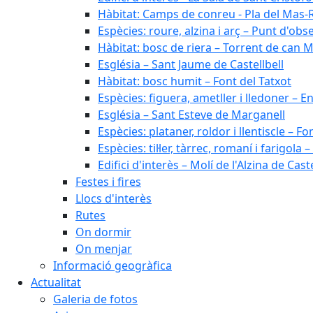
Hàbitat: Camps de conreu - Pla del Mas-
Espècies: roure, alzina i arç – Punt d'ob
Hàbitat: bosc de riera – Torrent de can M
Església – Sant Jaume de Castellbell
Hàbitat: bosc humit – Font del Tatxot
Espècies: figuera, ametller i lledoner – 
Església – Sant Esteve de Marganell
Espècies: plataner, roldor i llentiscle – F
Espècies: til·ler, tàrrec, romaní i farigo
Edifici d'interès – Molí de l'Alzina de Caste
Festes i fires
Llocs d'interès
Rutes
On dormir
On menjar
Informació geogràfica
Actualitat
Galeria de fotos