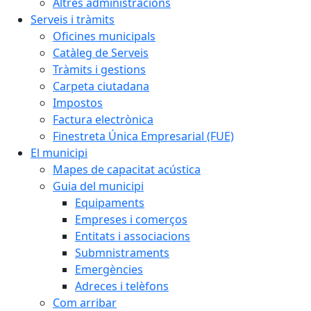
Altres administracions
Serveis i tràmits
Oficines municipals
Catàleg de Serveis
Tràmits i gestions
Carpeta ciutadana
Impostos
Factura electrònica
Finestreta Única Empresarial (FUE)
El municipi
Mapes de capacitat acústica
Guia del municipi
Equipaments
Empreses i comerços
Entitats i associacions
Submnistraments
Emergències
Adreces i telèfons
Com arribar