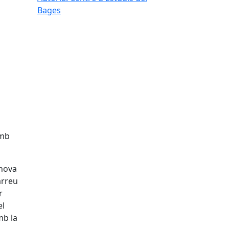
Bages
amb
 nova
arreu
r
el
mb la