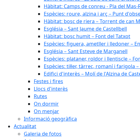
Hàbitat: Camps de conreu - Pla del Mas-
Espècies: roure, alzina i arç – Punt d'ob
Hàbitat: bosc de riera – Torrent de can M
Església – Sant Jaume de Castellbell
Hàbitat: bosc humit – Font del Tatxot
Espècies: figuera, ametller i lledoner – 
Església – Sant Esteve de Marganell
Espècies: plataner, roldor i llentiscle – F
Espècies: til·ler, tàrrec, romaní i farigo
Edifici d'interès – Molí de l'Alzina de Caste
Festes i fires
Llocs d'interès
Rutes
On dormir
On menjar
Informació geogràfica
Actualitat
Galeria de fotos