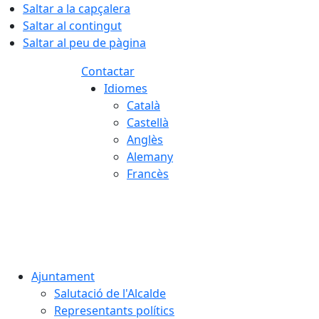
Saltar a la capçalera
Saltar al contingut
Saltar al peu de pàgina
Contactar
Idiomes
Català
Castellà
Anglès
Alemany
Francès
08.08.2026 | 03:22
Ajuntament
Salutació de l'Alcalde
Representants polítics