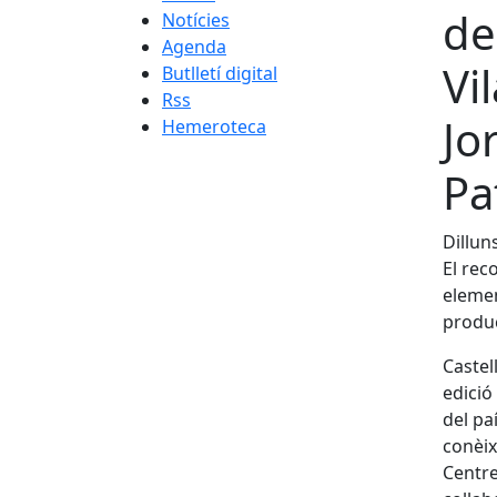
de
Notícies
Agenda
Vi
Butlletí digital
Rss
Jo
Hemeroteca
Pa
Dillun
El rec
elemen
produc
Castel
edició
del pa
conèix
Centre