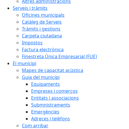
Altres administracions
Serveis i tràmits
Oficines municipals
Catàleg de Serveis
Tràmits i gestions
Carpeta ciutadana
Impostos
Factura electrònica
Finestreta Única Empresarial (FUE)
El municipi
Mapes de capacitat acústica
Guia del municipi
Equipaments
Empreses i comerços
Entitats i associacions
Submnistraments
Emergències
Adreces i telèfons
Com arribar