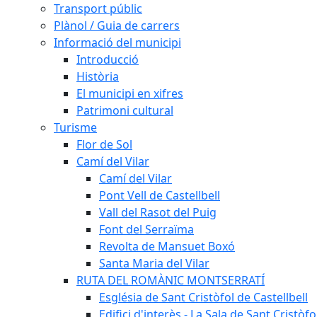
Transport públic
Plànol / Guia de carrers
Informació del municipi
Introducció
Història
El municipi en xifres
Patrimoni cultural
Turisme
Flor de Sol
Camí del Vilar
Camí del Vilar
Pont Vell de Castellbell
Vall del Rasot del Puig
Font del Serraïma
Revolta de Mansuet Boxó
Santa Maria del Vilar
RUTA DEL ROMÀNIC MONTSERRATÍ
Església de Sant Cristòfol de Castellbell
Edifici d'interès - La Sala de Sant Cristòfo