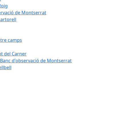
Roig
servació de Montserrat
artorell
Entre camps
ont del Carner
la – Banc d'observació de Montserrat
llbell