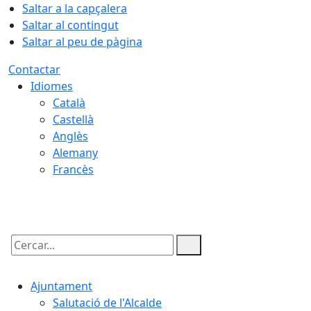
Saltar a la capçalera
Saltar al contingut
Saltar al peu de pàgina
Contactar
Idiomes
Català
Castellà
Anglès
Alemany
Francès
07.08.2026 | 02:40
Cercar:
Ajuntament
Salutació de l'Alcalde