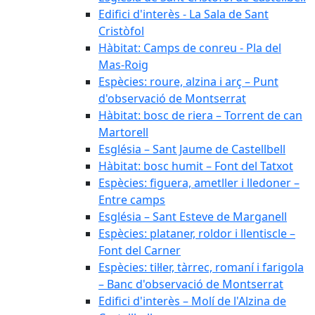
Edifici d'interès - La Sala de Sant
Cristòfol
Hàbitat: Camps de conreu - Pla del
Mas-Roig
Espècies: roure, alzina i arç – Punt
d'observació de Montserrat
Hàbitat: bosc de riera – Torrent de can
Martorell
Església – Sant Jaume de Castellbell
Hàbitat: bosc humit – Font del Tatxot
Espècies: figuera, ametller i lledoner –
Entre camps
Església – Sant Esteve de Marganell
Espècies: plataner, roldor i llentiscle –
Font del Carner
Espècies: til·ler, tàrrec, romaní i farigola
– Banc d'observació de Montserrat
Edifici d'interès – Molí de l'Alzina de