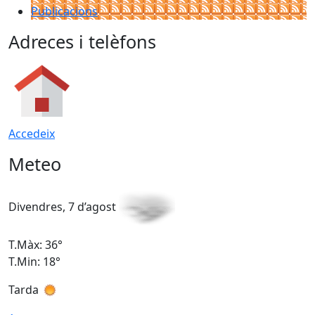
Publicacions
Adreces i telèfons
Accedeix
Meteo
Divendres, 7 d’agost
D
T.Màx: 36°
T
T.Min: 18°
T
Tarda
T