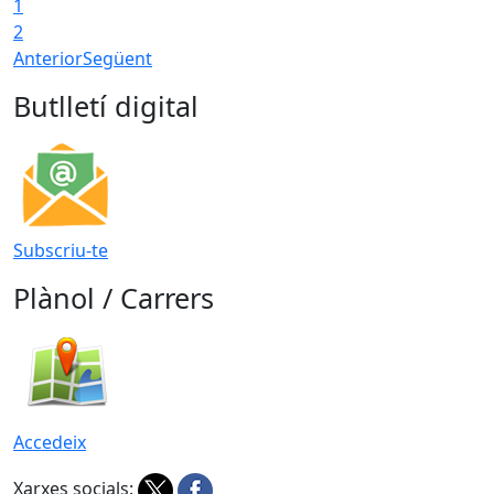
1
2
Anterior
Següent
Butlletí digital
Subscriu-te
Plànol / Carrers
Accedeix
Xarxes socials: