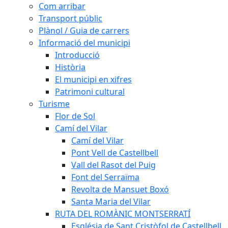
Com arribar
Transport públic
Plànol / Guia de carrers
Informació del municipi
Introducció
Història
El municipi en xifres
Patrimoni cultural
Turisme
Flor de Sol
Camí del Vilar
Camí del Vilar
Pont Vell de Castellbell
Vall del Rasot del Puig
Font del Serraïma
Revolta de Mansuet Boxó
Santa Maria del Vilar
RUTA DEL ROMÀNIC MONTSERRATÍ
Església de Sant Cristòfol de Castellbell