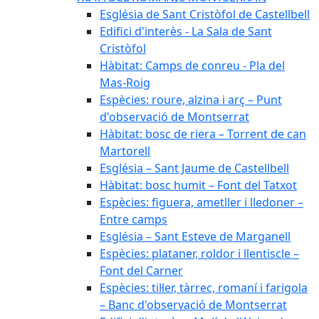
Església de Sant Cristòfol de Castellbell
Edifici d'interès - La Sala de Sant
Cristòfol
Hàbitat: Camps de conreu - Pla del
Mas-Roig
Espècies: roure, alzina i arç – Punt
d'observació de Montserrat
Hàbitat: bosc de riera – Torrent de can
Martorell
Església – Sant Jaume de Castellbell
Hàbitat: bosc humit – Font del Tatxot
Espècies: figuera, ametller i lledoner –
Entre camps
Església – Sant Esteve de Marganell
Espècies: plataner, roldor i llentiscle –
Font del Carner
Espècies: til·ler, tàrrec, romaní i farigola
– Banc d'observació de Montserrat