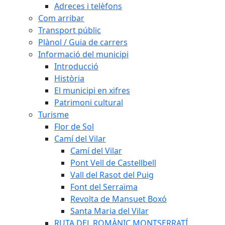
Adreces i telèfons
Com arribar
Transport públic
Plànol / Guia de carrers
Informació del municipi
Introducció
Història
El municipi en xifres
Patrimoni cultural
Turisme
Flor de Sol
Camí del Vilar
Camí del Vilar
Pont Vell de Castellbell
Vall del Rasot del Puig
Font del Serraïma
Revolta de Mansuet Boxó
Santa Maria del Vilar
RUTA DEL ROMÀNIC MONTSERRATÍ