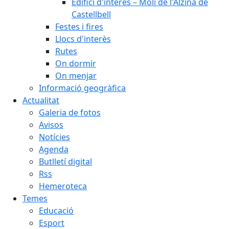
Edifici d'interès – Molí de l'Alzina de
Castellbell
Festes i fires
Llocs d'interès
Rutes
On dormir
On menjar
Informació geogràfica
Actualitat
Galeria de fotos
Avisos
Notícies
Agenda
Butlletí digital
Rss
Hemeroteca
Temes
Educació
Esport