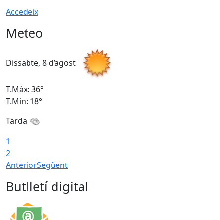
Accedeix
Meteo
Dissabte, 8 d’agost
D
T.Màx: 36°
T
T.Min: 18°
T
Tarda
1
2
Anterior
Següent
Butlletí digital