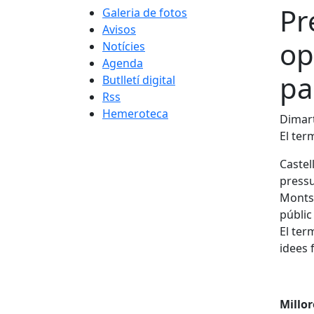
Pr
Galeria de fotos
Avisos
op
Notícies
Agenda
pa
Butlletí digital
Rss
Hemeroteca
Dimart
El ter
Castel
pressu
Montse
públic
El ter
idees 
Millor