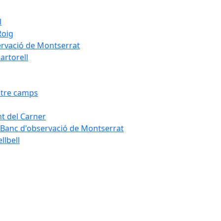
l
Roig
servació de Montserrat
artorell
Entre camps
ont del Carner
la – Banc d'observació de Montserrat
llbell