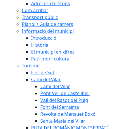
Adreces i telèfons
Com arribar
Transport públic
Plànol / Guia de carrers
Informació del municipi
Introducció
Història
El municipi en xifres
Patrimoni cultural
Turisme
Flor de Sol
Camí del Vilar
Camí del Vilar
Pont Vell de Castellbell
Vall del Rasot del Puig
Font del Serraïma
Revolta de Mansuet Boxó
Santa Maria del Vilar
RUTA DEL ROMÀNIC MONTSERRATÍ