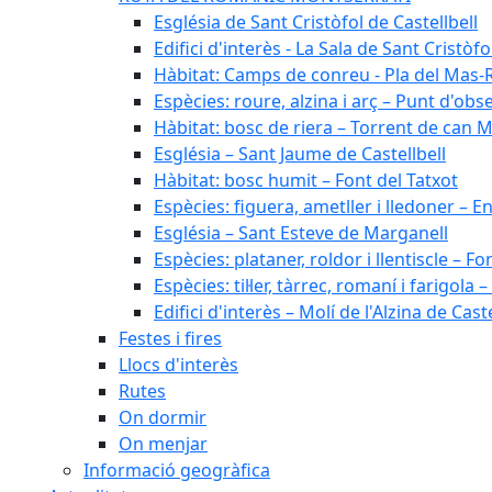
Església de Sant Cristòfol de Castellbell
Edifici d'interès - La Sala de Sant Cristòfo
Hàbitat: Camps de conreu - Pla del Mas-
Espècies: roure, alzina i arç – Punt d'ob
Hàbitat: bosc de riera – Torrent de can M
Església – Sant Jaume de Castellbell
Hàbitat: bosc humit – Font del Tatxot
Espècies: figuera, ametller i lledoner – 
Església – Sant Esteve de Marganell
Espècies: plataner, roldor i llentiscle – F
Espècies: til·ler, tàrrec, romaní i farigo
Edifici d'interès – Molí de l'Alzina de Caste
Festes i fires
Llocs d'interès
Rutes
On dormir
On menjar
Informació geogràfica