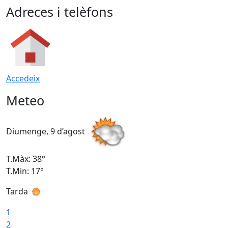
Adreces i telèfons
Accedeix
Meteo
Diumenge, 9 d’agost
D
T.Màx: 38°
T
T.Min: 17°
T
Tarda
T
1
2