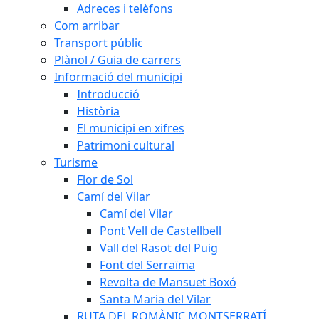
Adreces i telèfons
Com arribar
Transport públic
Plànol / Guia de carrers
Informació del municipi
Introducció
Història
El municipi en xifres
Patrimoni cultural
Turisme
Flor de Sol
Camí del Vilar
Camí del Vilar
Pont Vell de Castellbell
Vall del Rasot del Puig
Font del Serraïma
Revolta de Mansuet Boxó
Santa Maria del Vilar
RUTA DEL ROMÀNIC MONTSERRATÍ