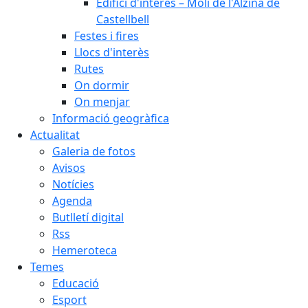
Edifici d'interès – Molí de l'Alzina de
Castellbell
Festes i fires
Llocs d'interès
Rutes
On dormir
On menjar
Informació geogràfica
Actualitat
Galeria de fotos
Avisos
Notícies
Agenda
Butlletí digital
Rss
Hemeroteca
Temes
Educació
Esport