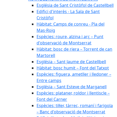
Església de Sant Cristòfol de Castellbell
Edifici d'interès - La Sala de Sant
Cristòfol
Hàbitat: Camps de conreu - Pla del
Mas-Roig
Espècies: roure, alzina i arç – Punt
d'observació de Montserrat
Hàbitat: bosc de riera – Torrent de can
Martorell
Església – Sant Jaume de Castellbell
Hàbitat: bosc humit – Font del Tatxot
Espècies: figuera, ametller i lledoner –
Entre camps
Església – Sant Esteve de Marganell
Espècies: plataner, roldor i llentiscle –
Font del Carner
Espècies: til·ler, tàrrec, romaní i farigola
– Banc d'observació de Montserrat