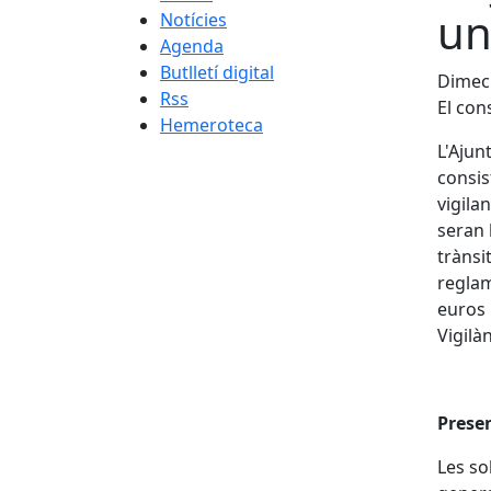
un
Notícies
Agenda
Butlletí digital
Dimecr
Rss
El con
Hemeroteca
L'Ajun
consis
vigila
seran 
trànsit
reglam
euros 
Vigilà
Presen
Les so