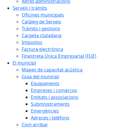
Altres administracions
Serveis i tràmits
Oficines municipals
Catàleg de Serveis
Tràmits i gestions
Carpeta ciutadana
Impostos
Factura electrònica
Finestreta Única Empresarial (FUE)
El municipi
Mapes de capacitat acústica
Guia del municipi
Equipaments
Empreses i comerços
Entitats i associacions
Submnistraments
Emergències
Adreces i telèfons
Com arribar