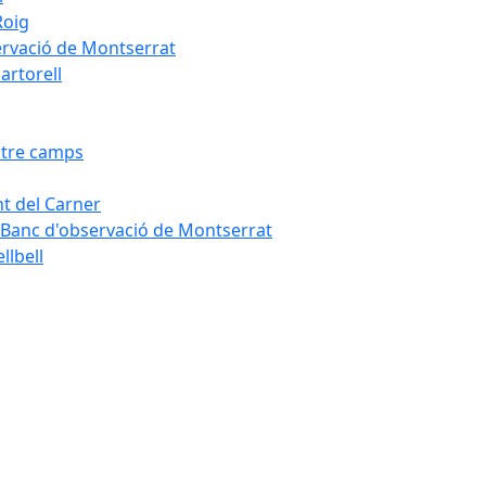
Roig
servació de Montserrat
artorell
Entre camps
ont del Carner
la – Banc d'observació de Montserrat
llbell