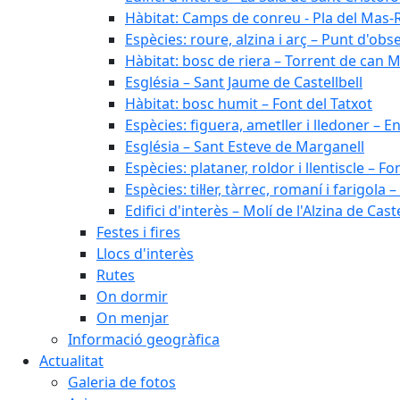
Hàbitat: Camps de conreu - Pla del Mas-
Espècies: roure, alzina i arç – Punt d'ob
Hàbitat: bosc de riera – Torrent de can M
Església – Sant Jaume de Castellbell
Hàbitat: bosc humit – Font del Tatxot
Espècies: figuera, ametller i lledoner – 
Església – Sant Esteve de Marganell
Espècies: plataner, roldor i llentiscle – F
Espècies: til·ler, tàrrec, romaní i farigo
Edifici d'interès – Molí de l'Alzina de Caste
Festes i fires
Llocs d'interès
Rutes
On dormir
On menjar
Informació geogràfica
Actualitat
Galeria de fotos