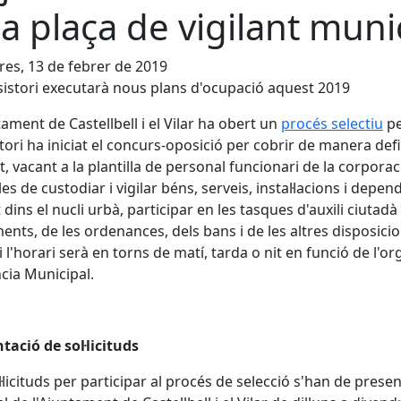
a plaça de vigilant muni
es, 13 de febrer de 2019
sistori executarà nous plans d'ocupació aquest 2019
tament de Castellbell i el Vilar ha obert un
procés selectiu
pe
tori ha iniciat el concurs-oposició per cobrir de manera defi
nt, vacant a la plantilla de personal funcionari de la corporac
les de custodiar i vigilar béns, serveis, instal·lacions i depe
 dins el nucli urbà, participar en les tasques d'auxili ciutadà 
ents, de les ordenances, dels bans i de les altres disposicio
i l'horari serà en torns de matí, tarda o nit en funció de l'or
ncia Municipal.
tació de sol·licituds
l·licituds per participar al procés de selecció s'han de presen