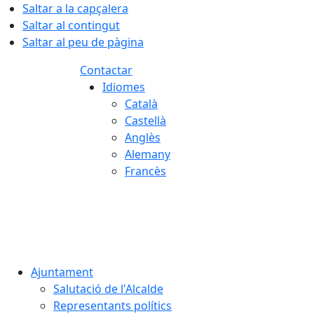
Saltar a la capçalera
Saltar al contingut
Saltar al peu de pàgina
Contactar
Idiomes
Català
Castellà
Anglès
Alemany
Francès
08.08.2026 | 03:11
Ajuntament
Salutació de l'Alcalde
Representants polítics