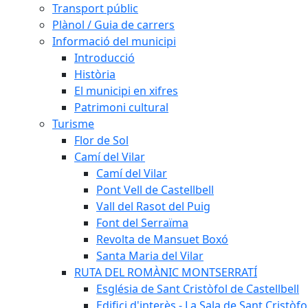
Transport públic
Plànol / Guia de carrers
Informació del municipi
Introducció
Història
El municipi en xifres
Patrimoni cultural
Turisme
Flor de Sol
Camí del Vilar
Camí del Vilar
Pont Vell de Castellbell
Vall del Rasot del Puig
Font del Serraïma
Revolta de Mansuet Boxó
Santa Maria del Vilar
RUTA DEL ROMÀNIC MONTSERRATÍ
Església de Sant Cristòfol de Castellbell
Edifici d'interès - La Sala de Sant Cristòfo