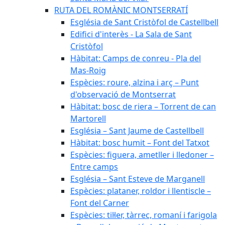
RUTA DEL ROMÀNIC MONTSERRATÍ
Església de Sant Cristòfol de Castellbell
Edifici d'interès - La Sala de Sant
Cristòfol
Hàbitat: Camps de conreu - Pla del
Mas-Roig
Espècies: roure, alzina i arç – Punt
d'observació de Montserrat
Hàbitat: bosc de riera – Torrent de can
Martorell
Església – Sant Jaume de Castellbell
Hàbitat: bosc humit – Font del Tatxot
Espècies: figuera, ametller i lledoner –
Entre camps
Església – Sant Esteve de Marganell
Espècies: plataner, roldor i llentiscle –
Font del Carner
Espècies: til·ler, tàrrec, romaní i farigola