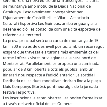
setembre, una nova edició de la Transenyera, la cursa
de muntanya amb motiu de la Diada Nacional de
Catalunya. L'esdeveniment, coorganitzat per
l'Ajuntament de Castellbell i el Vilar i l'Associació
Cultural i Esportiva Les Guineus, arriba enguany a la
desena edició i es consolida com una cita esportiva de
referència al territori.
La prova principal serà una cursa de muntanya de 15
km i 800 metres de desnivell positiu, amb un recorregut
exigent que travessa els turons més emblemàtics del
terme i ofereix vistes privilegiades a la cara nord de
Montserrat. Paral·lelament, es proposa una caminada
popular de 8 km, oberta a tots els públics, amb un
itinerari nou respecte a l'edició anterior. La sortida i
l'arribada de les dues modalitats tindran lloc a la plaça
Lluís Companys (Burés), punt neuràlgic de la jornada
festiva i esportiva.
Les inscripcions ja estan obertes i es poden formalitzar
a través del web oficial de Les Guineus: