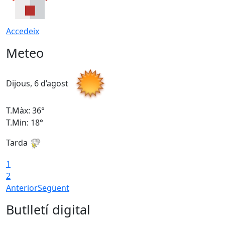
Accedeix
Meteo
Dijous, 6 d’agost
D
T.Màx: 36°
T
T.Min: 18°
T
Tarda
T
1
2
Anterior
Següent
Butlletí digital