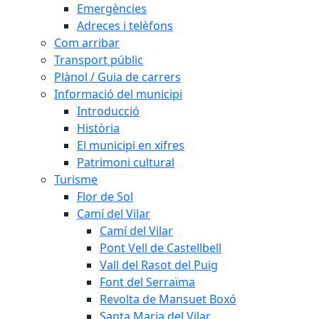
Emergències
Adreces i telèfons
Com arribar
Transport públic
Plànol / Guia de carrers
Informació del municipi
Introducció
Història
El municipi en xifres
Patrimoni cultural
Turisme
Flor de Sol
Camí del Vilar
Camí del Vilar
Pont Vell de Castellbell
Vall del Rasot del Puig
Font del Serraïma
Revolta de Mansuet Boxó
Santa Maria del Vilar