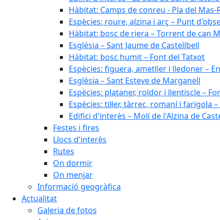
Hàbitat: Camps de conreu - Pla del Mas-
Espècies: roure, alzina i arç – Punt d'ob
Hàbitat: bosc de riera – Torrent de can M
Església – Sant Jaume de Castellbell
Hàbitat: bosc humit – Font del Tatxot
Espècies: figuera, ametller i lledoner – 
Església – Sant Esteve de Marganell
Espècies: plataner, roldor i llentiscle – F
Espècies: til·ler, tàrrec, romaní i farigo
Edifici d'interès – Molí de l'Alzina de Caste
Festes i fires
Llocs d'interès
Rutes
On dormir
On menjar
Informació geogràfica
Actualitat
Galeria de fotos