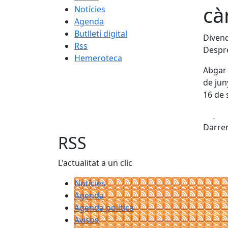
cà
Notícies
Agenda
Butlletí digital
Divend
Rss
Despré
Hemeroteca
Abgar 
de jun
16 de 
Fa
Darrer
RSS
L'actualitat a un clic
Notícies
Agenda
Agenda política
Avisos