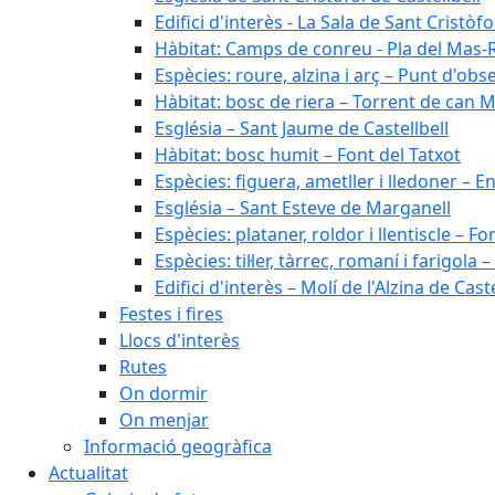
Edifici d'interès - La Sala de Sant Cristòfo
Hàbitat: Camps de conreu - Pla del Mas-
Espècies: roure, alzina i arç – Punt d'ob
Hàbitat: bosc de riera – Torrent de can M
Església – Sant Jaume de Castellbell
Hàbitat: bosc humit – Font del Tatxot
Espècies: figuera, ametller i lledoner – 
Església – Sant Esteve de Marganell
Espècies: plataner, roldor i llentiscle – F
Espècies: til·ler, tàrrec, romaní i farigo
Edifici d'interès – Molí de l'Alzina de Caste
Festes i fires
Llocs d'interès
Rutes
On dormir
On menjar
Informació geogràfica
Actualitat