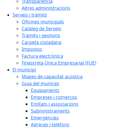
Transparència
Altres administracions
Serveis i tràmits
Oficines municipals
Catàleg de Serveis
Tràmits i gestions
Carpeta ciutadana
Impostos
Factura electrònica
Finestreta Única Empresarial (FUE)
El municipi
Mapes de capacitat acústica
Guia del municipi
Equipaments
Empreses i comerços
Entitats i associacions
Submnistraments
Emergències
Adreces i telèfons