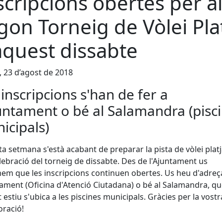
scripcions obertes per a
gon Torneig de Vòlei Pla
aquest dissabte
, 23 d’agost de 2018
 inscripcions s'han de fer a
juntament o bé al Salamandra (pisc
icipals)
a setmana s'està acabant de preparar la pista de vòlei plat
elebració del torneig de dissabte. Des de l'Ajuntament us
em que les inscripcions continuen obertes. Us heu d'adreç
tament (Oficina d'Atenció Ciutadana) o bé al Salamandra, q
 estiu s'ubica a les piscines municipals. Gràcies per la vostr
boració!