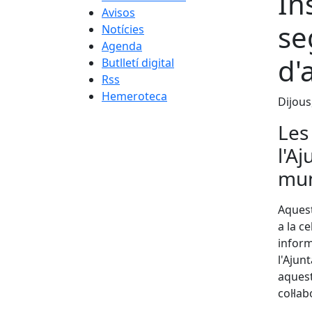
In
Avisos
se
Notícies
Agenda
d'
Butlletí digital
Rss
Hemeroteca
Dijous
Les
l'A
mun
Aquest
a la c
inform
l'Ajun
aquest
col·la