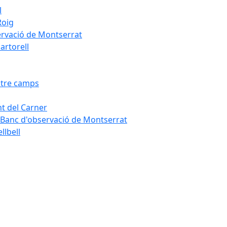
l
Roig
servació de Montserrat
artorell
Entre camps
ont del Carner
la – Banc d'observació de Montserrat
llbell