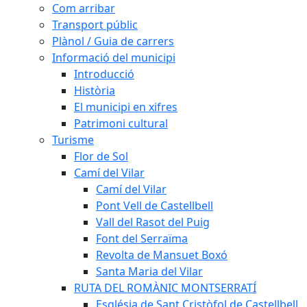
Com arribar
Transport públic
Plànol / Guia de carrers
Informació del municipi
Introducció
Història
El municipi en xifres
Patrimoni cultural
Turisme
Flor de Sol
Camí del Vilar
Camí del Vilar
Pont Vell de Castellbell
Vall del Rasot del Puig
Font del Serraïma
Revolta de Mansuet Boxó
Santa Maria del Vilar
RUTA DEL ROMÀNIC MONTSERRATÍ
Església de Sant Cristòfol de Castellbell