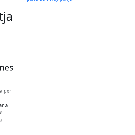
l
tja
ines
ja per
ar a
ue
a