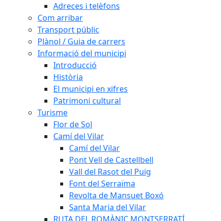
Adreces i telèfons
Com arribar
Transport públic
Plànol / Guia de carrers
Informació del municipi
Introducció
Història
El municipi en xifres
Patrimoni cultural
Turisme
Flor de Sol
Camí del Vilar
Camí del Vilar
Pont Vell de Castellbell
Vall del Rasot del Puig
Font del Serraïma
Revolta de Mansuet Boxó
Santa Maria del Vilar
RUTA DEL ROMÀNIC MONTSERRATÍ