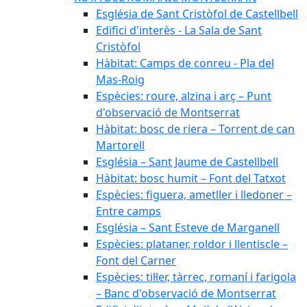
Església de Sant Cristòfol de Castellbell
Edifici d'interès - La Sala de Sant
Cristòfol
Hàbitat: Camps de conreu - Pla del
Mas-Roig
Espècies: roure, alzina i arç – Punt
d'observació de Montserrat
Hàbitat: bosc de riera – Torrent de can
Martorell
Església – Sant Jaume de Castellbell
Hàbitat: bosc humit – Font del Tatxot
Espècies: figuera, ametller i lledoner –
Entre camps
Església – Sant Esteve de Marganell
Espècies: plataner, roldor i llentiscle –
Font del Carner
Espècies: til·ler, tàrrec, romaní i farigola
– Banc d'observació de Montserrat