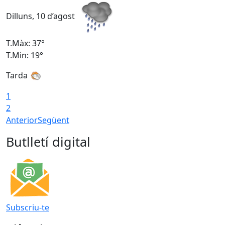
Dilluns, 10 d’agost
D
T.Màx: 37°
T
T.Min: 19°
T
Tarda
T
1
2
Anterior
Següent
Butlletí digital
Subscriu-te