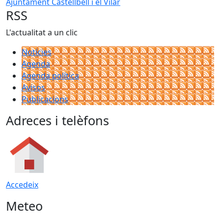
Ajuntament Castellbell i el Vilar
RSS
L'actualitat a un clic
Notícies
Agenda
Agenda política
Avisos
Publicacions
Adreces i telèfons
Accedeix
Meteo