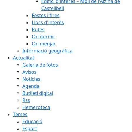
Edifici d'interès – Molí de l'Alzina de
Castellbell
Festes i fires
Llocs d'interès
Rutes
On dormir
On menjar
Informació geogràfica
Actualitat
Galeria de fotos
Avisos
Notícies
Agenda
Butlletí digital
Rss
Hemeroteca
Temes
Educació
Esport