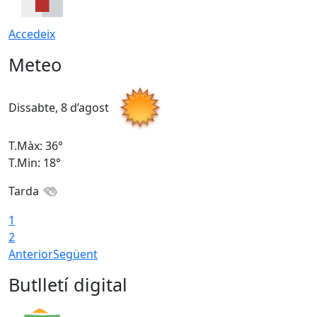
Accedeix
Meteo
Dissabte, 8 d’agost
D
T.Màx: 36°
T
T.Min: 18°
T
Tarda
1
2
Anterior
Següent
Butlletí digital