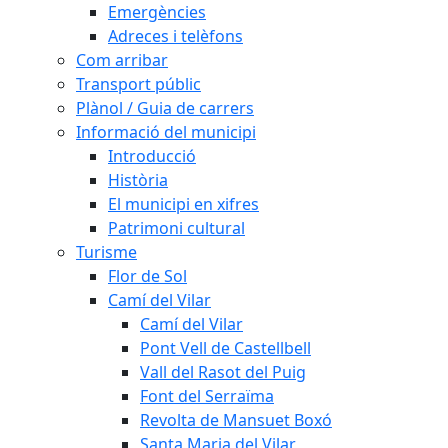
Emergències
Adreces i telèfons
Com arribar
Transport públic
Plànol / Guia de carrers
Informació del municipi
Introducció
Història
El municipi en xifres
Patrimoni cultural
Turisme
Flor de Sol
Camí del Vilar
Camí del Vilar
Pont Vell de Castellbell
Vall del Rasot del Puig
Font del Serraïma
Revolta de Mansuet Boxó
Santa Maria del Vilar