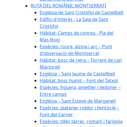
RUTA DEL ROMÀNIC MONTSERRATÍ
Església de Sant Cristòfol de Castellbell
Edifici d'interès - La Sala de Sant
Cristòfol
Hàbitat: Camps de conreu - Pla del
Mas-Roig
Espècies: roure, alzina i arç – Punt
d'observació de Montserrat
Hàbitat: bosc de riera – Torrent de can
Martorell
Església – Sant Jaume de Castellbell
Hàbitat: bosc humit – Font del Tatxot
Espècies: figuera, ametller i lledoner –
Entre camps
Església – Sant Esteve de Marganell
Espècies: plataner, roldor i llentiscle –
Font del Carner
Espècies: til·ler, tàrrec, romaní i farigola