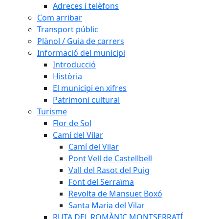
Adreces i telèfons
Com arribar
Transport públic
Plànol / Guia de carrers
Informació del municipi
Introducció
Història
El municipi en xifres
Patrimoni cultural
Turisme
Flor de Sol
Camí del Vilar
Camí del Vilar
Pont Vell de Castellbell
Vall del Rasot del Puig
Font del Serraïma
Revolta de Mansuet Boxó
Santa Maria del Vilar
RUTA DEL ROMÀNIC MONTSERRATÍ