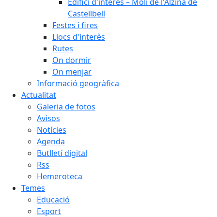
Edifici d'interès – Molí de l'Alzina de
Castellbell
Festes i fires
Llocs d'interès
Rutes
On dormir
On menjar
Informació geogràfica
Actualitat
Galeria de fotos
Avisos
Notícies
Agenda
Butlletí digital
Rss
Hemeroteca
Temes
Educació
Esport