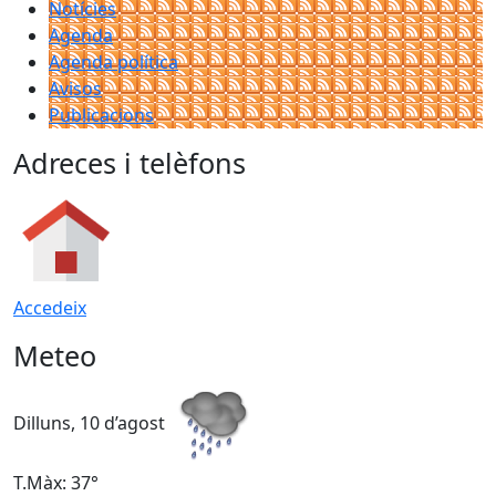
Notícies
Agenda
Agenda política
Avisos
Publicacions
Adreces i telèfons
Accedeix
Meteo
Dilluns, 10 d’agost
D
T.Màx: 37°
T