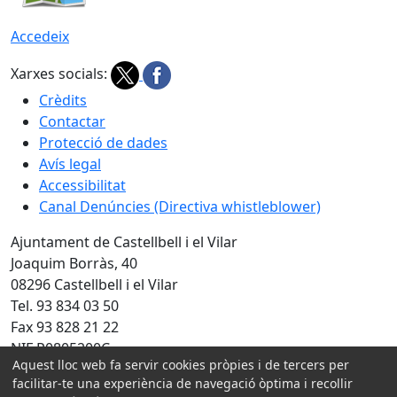
Accedeix
Xarxes socials:
Crèdits
Contactar
Protecció de dades
Avís legal
Accessibilitat
Canal Denúncies (Directiva whistleblower)
Ajuntament de Castellbell i el Vilar
Joaquim Borràs, 40
08296 Castellbell i el Vilar
Tel. 93 834 03 50
Fax 93 828 21 22
NIF P0805200C
Aquest lloc web fa servir cookies pròpies i de tercers per
Amb la col·laboració de:
facilitar-te una experiència de navegació òptima i recollir