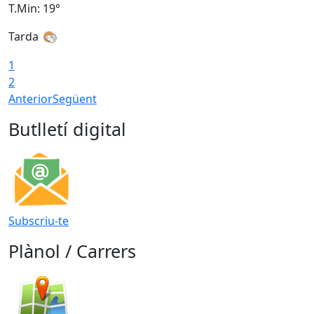
T.Min: 19°
T
Tarda
T
1
2
Anterior
Següent
Butlletí digital
Subscriu-te
Plànol / Carrers