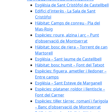
Església de Sant Cristòfol de Castellbell
Edifici d'interès - La Sala de Sant
Cristòfol
Hàbitat: Camps de conreu - Pla del
Mas-Roig
Espècies: roure, alzina i arç – Punt
d'observació de Montserrat
Hàbitat: bosc de riera – Torrent de can
Martorell
Església – Sant Jaume de Castellbell
Hàbitat: bosc humit – Font del Tatxot
Espècies: figuera, ametller i lledoner –
Entre camps
Església – Sant Esteve de Marganell
Espècies: plataner, roldor i llentiscle –
Font del Carner
Espècies: til·ler, tàrrec, romaní i farigola
– Banc d'observació de Montserrat