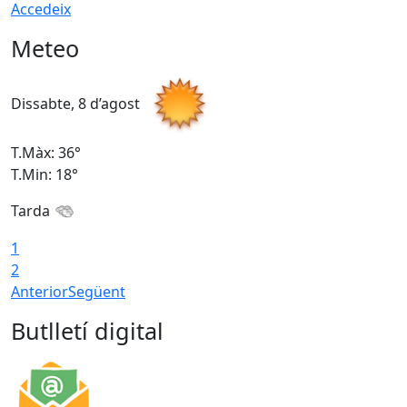
Accedeix
Meteo
Dissabte, 8 d’agost
D
T.Màx: 36°
T
T.Min: 18°
T
Tarda
1
2
Anterior
Següent
Butlletí digital