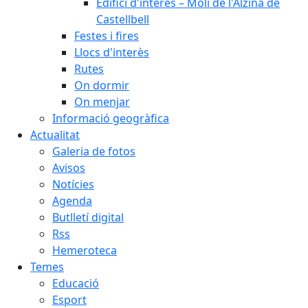
Edifici d'interès – Molí de l'Alzina de
Castellbell
Festes i fires
Llocs d'interès
Rutes
On dormir
On menjar
Informació geogràfica
Actualitat
Galeria de fotos
Avisos
Notícies
Agenda
Butlletí digital
Rss
Hemeroteca
Temes
Educació
Esport