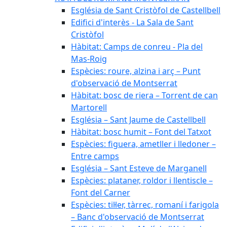
Església de Sant Cristòfol de Castellbell
Edifici d'interès - La Sala de Sant
Cristòfol
Hàbitat: Camps de conreu - Pla del
Mas-Roig
Espècies: roure, alzina i arç – Punt
d'observació de Montserrat
Hàbitat: bosc de riera – Torrent de can
Martorell
Església – Sant Jaume de Castellbell
Hàbitat: bosc humit – Font del Tatxot
Espècies: figuera, ametller i lledoner –
Entre camps
Església – Sant Esteve de Marganell
Espècies: plataner, roldor i llentiscle –
Font del Carner
Espècies: til·ler, tàrrec, romaní i farigola
– Banc d'observació de Montserrat