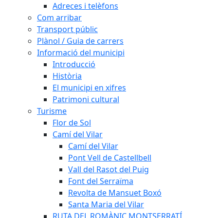
Adreces i telèfons
Com arribar
Transport públic
Plànol / Guia de carrers
Informació del municipi
Introducció
Història
El municipi en xifres
Patrimoni cultural
Turisme
Flor de Sol
Camí del Vilar
Camí del Vilar
Pont Vell de Castellbell
Vall del Rasot del Puig
Font del Serraïma
Revolta de Mansuet Boxó
Santa Maria del Vilar
RUTA DEL ROMÀNIC MONTSERRATÍ