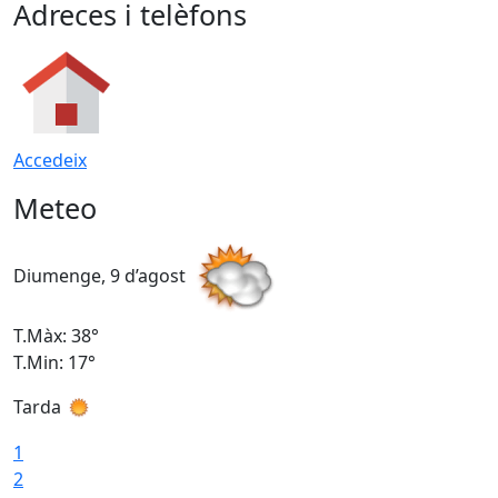
Adreces i telèfons
Accedeix
Meteo
Diumenge, 9 d’agost
D
T.Màx: 38°
T
T.Min: 17°
T
Tarda
T
1
2