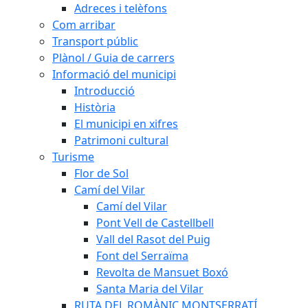
Adreces i telèfons
Com arribar
Transport públic
Plànol / Guia de carrers
Informació del municipi
Introducció
Història
El municipi en xifres
Patrimoni cultural
Turisme
Flor de Sol
Camí del Vilar
Camí del Vilar
Pont Vell de Castellbell
Vall del Rasot del Puig
Font del Serraïma
Revolta de Mansuet Boxó
Santa Maria del Vilar
RUTA DEL ROMÀNIC MONTSERRATÍ