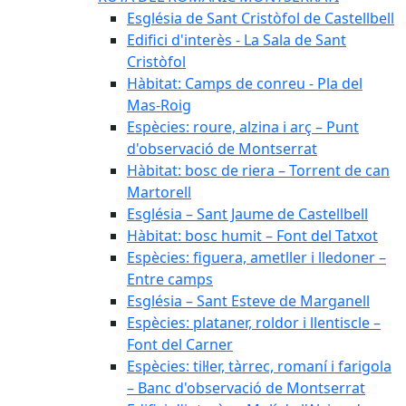
Església de Sant Cristòfol de Castellbell
Edifici d'interès - La Sala de Sant
Cristòfol
Hàbitat: Camps de conreu - Pla del
Mas-Roig
Espècies: roure, alzina i arç – Punt
d'observació de Montserrat
Hàbitat: bosc de riera – Torrent de can
Martorell
Església – Sant Jaume de Castellbell
Hàbitat: bosc humit – Font del Tatxot
Espècies: figuera, ametller i lledoner –
Entre camps
Església – Sant Esteve de Marganell
Espècies: plataner, roldor i llentiscle –
Font del Carner
Espècies: til·ler, tàrrec, romaní i farigola
– Banc d'observació de Montserrat