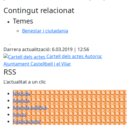
Contingut relacionat
Temes
Benestar i ciutadania
Facebook
X
Darrera actualització: 6.03.2019 | 12:56
Cartell dels actes
Cartell dels actes
Autoria:
Ajuntament Castellbell i el Vilar
RSS
L'actualitat a un clic
Notícies
Agenda
Agenda política
Avisos
Publicacions