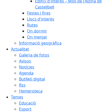
Edifici d'interès – Molí de l'Alzina de
Castellbell
Festes i fires
Llocs d'interès
Rutes
On dormir
On menjar
Informació geogràfica
Actualitat
Galeria de fotos
Avisos
Notícies
Agenda
Butlletí digital
Rss
Hemeroteca
Temes
Educació
Esport