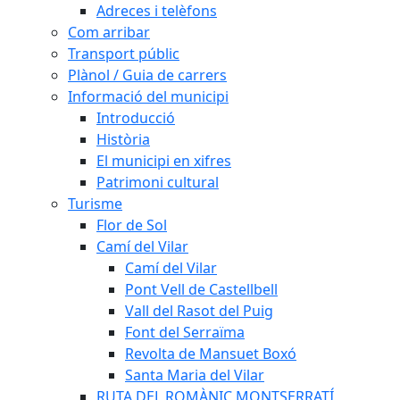
Adreces i telèfons
Com arribar
Transport públic
Plànol / Guia de carrers
Informació del municipi
Introducció
Història
El municipi en xifres
Patrimoni cultural
Turisme
Flor de Sol
Camí del Vilar
Camí del Vilar
Pont Vell de Castellbell
Vall del Rasot del Puig
Font del Serraïma
Revolta de Mansuet Boxó
Santa Maria del Vilar
RUTA DEL ROMÀNIC MONTSERRATÍ