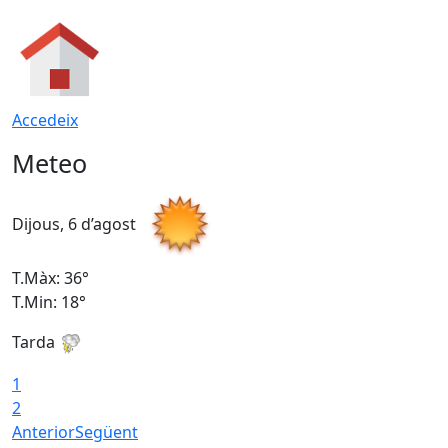
Accedeix
Meteo
Dijous, 6 d’agost
D
T.Màx: 36°
T
T.Min: 18°
T
Tarda
T
1
2
Anterior
Següent