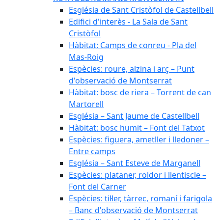
Església de Sant Cristòfol de Castellbell
Edifici d'interès - La Sala de Sant
Cristòfol
Hàbitat: Camps de conreu - Pla del
Mas-Roig
Espècies: roure, alzina i arç – Punt
d'observació de Montserrat
Hàbitat: bosc de riera – Torrent de can
Martorell
Església – Sant Jaume de Castellbell
Hàbitat: bosc humit – Font del Tatxot
Espècies: figuera, ametller i lledoner –
Entre camps
Església – Sant Esteve de Marganell
Espècies: plataner, roldor i llentiscle –
Font del Carner
Espècies: til·ler, tàrrec, romaní i farigola
– Banc d'observació de Montserrat