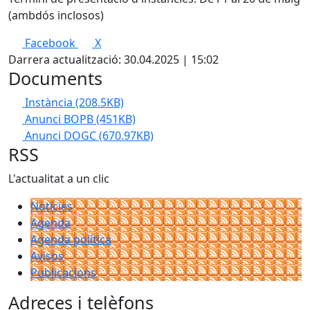
(ambdós inclosos)
Facebook
X
Darrera actualització: 30.04.2025 | 15:02
Documents
Instància
(208.5KB)
Anunci BOPB
(451KB)
Anunci DOGC
(670.97KB)
RSS
L'actualitat a un clic
Notícies
Agenda
Agenda política
Avisos
Publicacions
Adreces i telèfons