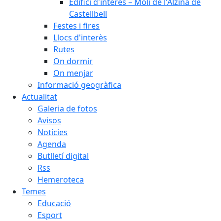
Edifici d'interès – Molí de l'Alzina de
Castellbell
Festes i fires
Llocs d'interès
Rutes
On dormir
On menjar
Informació geogràfica
Actualitat
Galeria de fotos
Avisos
Notícies
Agenda
Butlletí digital
Rss
Hemeroteca
Temes
Educació
Esport