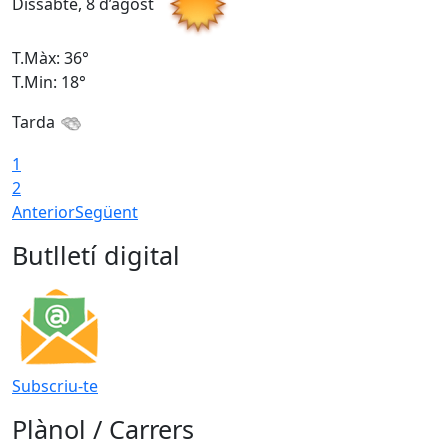
Dissabte, 8 d’agost
D
T.Màx: 36°
T
T.Min: 18°
T
Tarda
1
2
Anterior
Següent
Butlletí digital
Subscriu-te
Plànol / Carrers