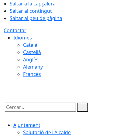
Saltar a la capçalera
Saltar al contingut
Saltar al peu de pàgina
Contactar
Idiomes
Català
Castellà
Anglès
Alemany
Francès
07.08.2026 | 16:56
Cercar:
Ajuntament
Salutació de l'Alcalde