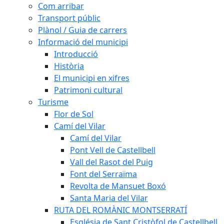
Com arribar
Transport públic
Plànol / Guia de carrers
Informació del municipi
Introducció
Història
El municipi en xifres
Patrimoni cultural
Turisme
Flor de Sol
Camí del Vilar
Camí del Vilar
Pont Vell de Castellbell
Vall del Rasot del Puig
Font del Serraïma
Revolta de Mansuet Boxó
Santa Maria del Vilar
RUTA DEL ROMÀNIC MONTSERRATÍ
Església de Sant Cristòfol de Castellbell