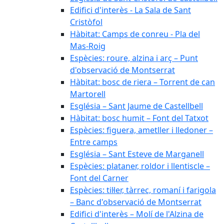
Edifici d'interès - La Sala de Sant
Cristòfol
Hàbitat: Camps de conreu - Pla del
Mas-Roig
Espècies: roure, alzina i arç – Punt
d'observació de Montserrat
Hàbitat: bosc de riera – Torrent de can
Martorell
Església – Sant Jaume de Castellbell
Hàbitat: bosc humit – Font del Tatxot
Espècies: figuera, ametller i lledoner –
Entre camps
Església – Sant Esteve de Marganell
Espècies: plataner, roldor i llentiscle –
Font del Carner
Espècies: til·ler, tàrrec, romaní i farigola
– Banc d'observació de Montserrat
Edifici d'interès – Molí de l'Alzina de