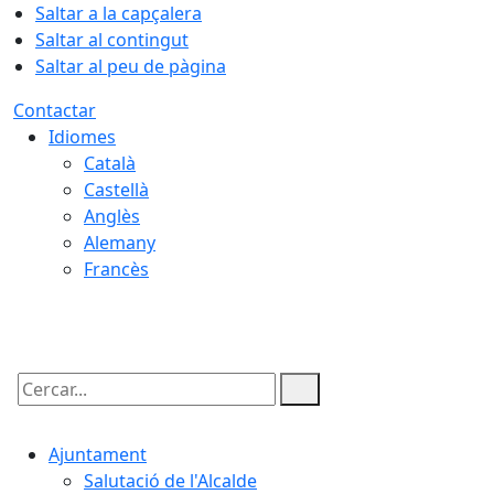
Saltar a la capçalera
Saltar al contingut
Saltar al peu de pàgina
Contactar
Idiomes
Català
Castellà
Anglès
Alemany
Francès
08.08.2026 | 08:59
Cercar:
Ajuntament
Salutació de l'Alcalde