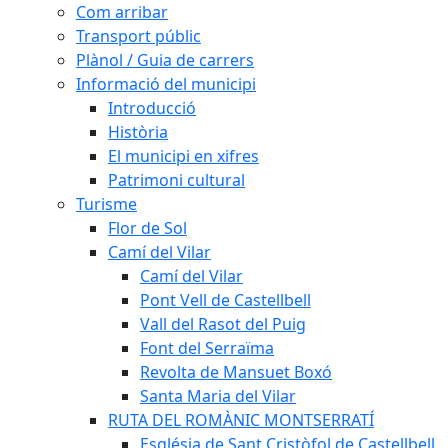
Com arribar
Transport públic
Plànol / Guia de carrers
Informació del municipi
Introducció
Història
El municipi en xifres
Patrimoni cultural
Turisme
Flor de Sol
Camí del Vilar
Camí del Vilar
Pont Vell de Castellbell
Vall del Rasot del Puig
Font del Serraïma
Revolta de Mansuet Boxó
Santa Maria del Vilar
RUTA DEL ROMÀNIC MONTSERRATÍ
Església de Sant Cristòfol de Castellbell