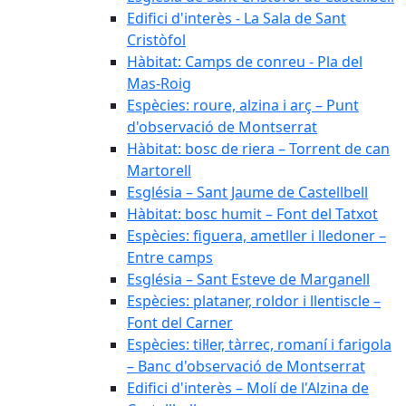
Edifici d'interès - La Sala de Sant
Cristòfol
Hàbitat: Camps de conreu - Pla del
Mas-Roig
Espècies: roure, alzina i arç – Punt
d'observació de Montserrat
Hàbitat: bosc de riera – Torrent de can
Martorell
Església – Sant Jaume de Castellbell
Hàbitat: bosc humit – Font del Tatxot
Espècies: figuera, ametller i lledoner –
Entre camps
Església – Sant Esteve de Marganell
Espècies: plataner, roldor i llentiscle –
Font del Carner
Espècies: til·ler, tàrrec, romaní i farigola
– Banc d'observació de Montserrat
Edifici d'interès – Molí de l'Alzina de