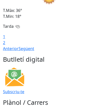
T.Màx: 36°
T
T.Min: 18°
T
Tarda
1
2
Anterior
Següent
Butlletí digital
Subscriu-te
Plànol / Carrers