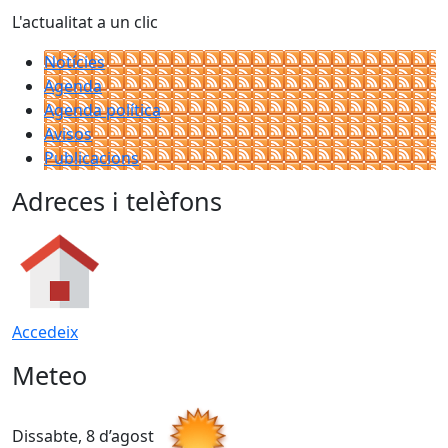
L'actualitat a un clic
Notícies
Agenda
Agenda política
Avisos
Publicacions
Adreces i telèfons
Accedeix
Meteo
Dissabte, 8 d’agost
D