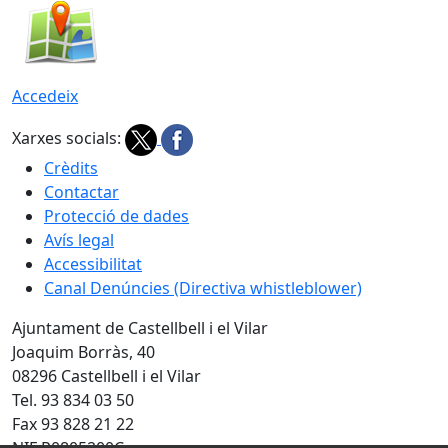
Accedeix
Xarxes socials:
Crèdits
Contactar
Protecció de dades
Avís legal
Accessibilitat
Canal Denúncies (Directiva whistleblower)
Ajuntament de Castellbell i el Vilar
Joaquim Borràs, 40
08296 Castellbell i el Vilar
Tel. 93 834 03 50
Fax 93 828 21 22
NIF P0805200C