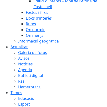
Edifici d'interès – Molí de l'Alzina de
Castellbell
Festes i fires
Llocs d'interès
Rutes
On dormir
On menjar
Informació geogràfica
Actualitat
Galeria de fotos
Avisos
Notícies
Agenda
Butlletí digital
Rss
Hemeroteca
Temes
Educació
Esport