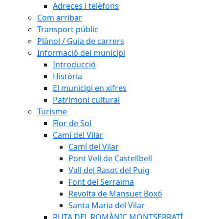
Adreces i telèfons
Com arribar
Transport públic
Plànol / Guia de carrers
Informació del municipi
Introducció
Història
El municipi en xifres
Patrimoni cultural
Turisme
Flor de Sol
Camí del Vilar
Camí del Vilar
Pont Vell de Castellbell
Vall del Rasot del Puig
Font del Serraïma
Revolta de Mansuet Boxó
Santa Maria del Vilar
RUTA DEL ROMÀNIC MONTSERRATÍ