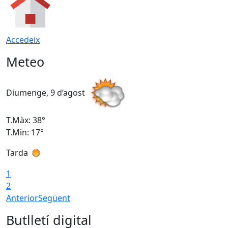
Accedeix
Meteo
Diumenge, 9 d’agost
D
T.Màx: 38°
T
T.Min: 17°
T
Tarda
T
1
2
Anterior
Següent
Butlletí digital