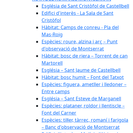
Església de Sant Cristòfol de Castellbell
Edifici d'interès - La Sala de Sant
Cristòfol
Hàbitat: Camps de conreu - Pla del
Mas-Roig
Espècies: roure, alzina i arç – Punt
d'observació de Montserrat
Hàbitat: bosc de riera – Torrent de can
Martorell
Església – Sant Jaume de Castellbell
Hàbitat: bosc humit – Font del Tatxot
Espècies: figuera, ametller i lledoner –
Entre camps
Església – Sant Esteve de Marganell
Espècies: plataner, roldor i llentiscle –
Font del Carner
Espècies: til·ler, tàrrec, romaní i farigola
– Banc d'observació de Montserrat