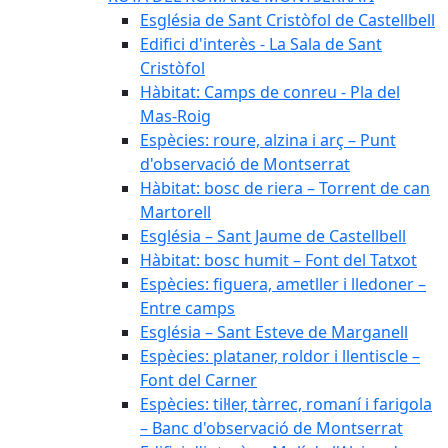
Església de Sant Cristòfol de Castellbell
Edifici d'interès - La Sala de Sant
Cristòfol
Hàbitat: Camps de conreu - Pla del
Mas-Roig
Espècies: roure, alzina i arç – Punt
d'observació de Montserrat
Hàbitat: bosc de riera – Torrent de can
Martorell
Església – Sant Jaume de Castellbell
Hàbitat: bosc humit – Font del Tatxot
Espècies: figuera, ametller i lledoner –
Entre camps
Església – Sant Esteve de Marganell
Espècies: plataner, roldor i llentiscle –
Font del Carner
Espècies: til·ler, tàrrec, romaní i farigola
– Banc d'observació de Montserrat