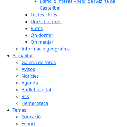
Edifici d'interès – Molí de l'Alzina de
Castellbell
Festes i fires
Llocs d'interès
Rutes
On dormir
On menjar
Informació geogràfica
Actualitat
Galeria de fotos
Avisos
Notícies
Agenda
Butlletí digital
Rss
Hemeroteca
Temes
Educació
Esport