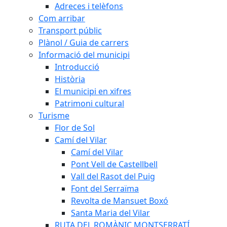
Adreces i telèfons
Com arribar
Transport públic
Plànol / Guia de carrers
Informació del municipi
Introducció
Història
El municipi en xifres
Patrimoni cultural
Turisme
Flor de Sol
Camí del Vilar
Camí del Vilar
Pont Vell de Castellbell
Vall del Rasot del Puig
Font del Serraïma
Revolta de Mansuet Boxó
Santa Maria del Vilar
RUTA DEL ROMÀNIC MONTSERRATÍ