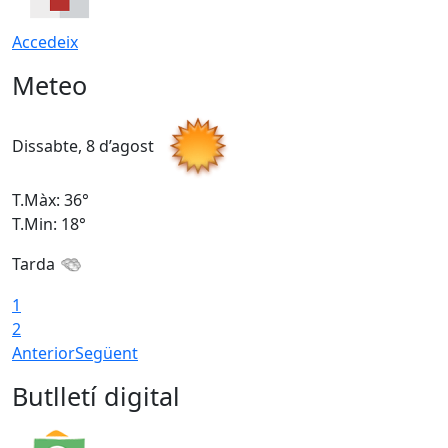
Accedeix
Meteo
Dissabte, 8 d’agost
D
T.Màx: 36°
T
T.Min: 18°
T
Tarda
1
2
Anterior
Següent
Butlletí digital