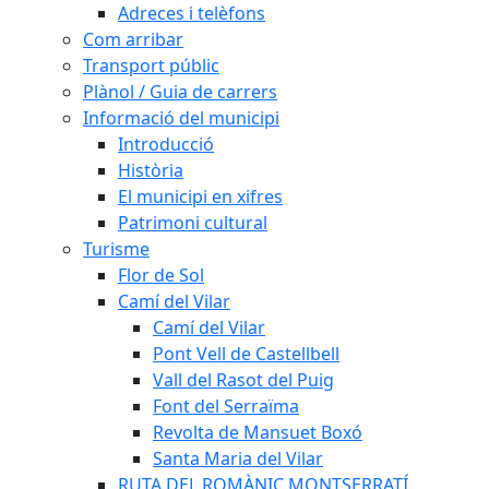
Adreces i telèfons
Com arribar
Transport públic
Plànol / Guia de carrers
Informació del municipi
Introducció
Història
El municipi en xifres
Patrimoni cultural
Turisme
Flor de Sol
Camí del Vilar
Camí del Vilar
Pont Vell de Castellbell
Vall del Rasot del Puig
Font del Serraïma
Revolta de Mansuet Boxó
Santa Maria del Vilar
RUTA DEL ROMÀNIC MONTSERRATÍ