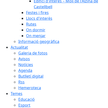
Edifici d'interès – Molí de l'Alzina de
Castellbell
Festes i fires
Llocs d'interès
Rutes
On dormir
On menjar
Informació geogràfica
Actualitat
Galeria de fotos
Avisos
Notícies
Agenda
Butlletí digital
Rss
Hemeroteca
Temes
Educació
Esport