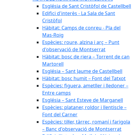
Església de Sant Cristòfol de Castellbell
Edifici d'interès - La Sala de Sant
Cristòfol
Hàbitat: Camps de conreu - Pla del
Mas-Roig
Espècies: roure, alzina i arç – Punt
d'observació de Montserrat
Hàbitat: bosc de riera – Torrent de can
Martorell
Església – Sant Jaume de Castellbell
Hàbitat: bosc humit – Font del Tatxot
Espècies: figuera, ametller i lledoner –
Entre camps
Església – Sant Esteve de Marganell
Espècies: plataner, roldor i llentiscle –
Font del Carner
Espècies: til·ler, tàrrec, romaní i farigola
– Banc d'observació de Montserrat