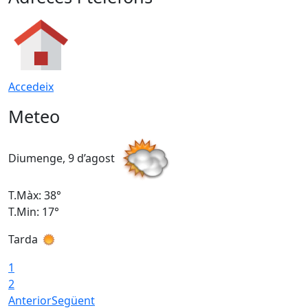
Accedeix
Meteo
Diumenge, 9 d’agost
D
T.Màx: 38°
T
T.Min: 17°
T
Tarda
T
1
2
Anterior
Següent