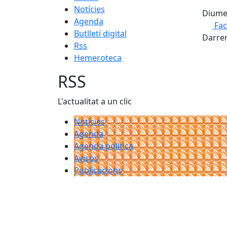
Notícies
Diumen
Agenda
Fa
Butlletí digital
Darrer
Rss
Hemeroteca
RSS
L'actualitat a un clic
Notícies
Agenda
Agenda política
Avisos
Publicacions