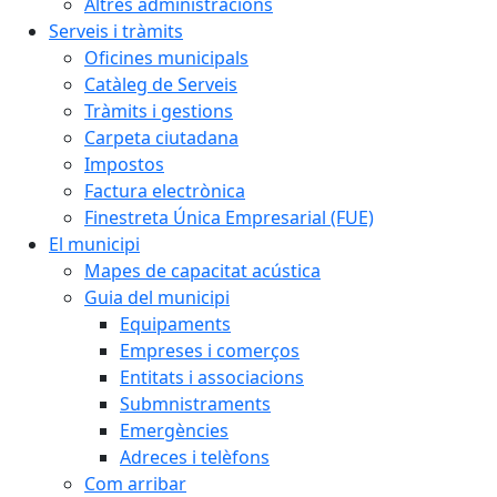
Altres administracions
Serveis i tràmits
Oficines municipals
Catàleg de Serveis
Tràmits i gestions
Carpeta ciutadana
Impostos
Factura electrònica
Finestreta Única Empresarial (FUE)
El municipi
Mapes de capacitat acústica
Guia del municipi
Equipaments
Empreses i comerços
Entitats i associacions
Submnistraments
Emergències
Adreces i telèfons
Com arribar