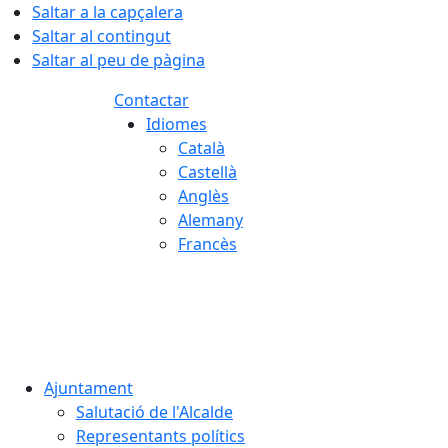
Saltar a la capçalera
Saltar al contingut
Saltar al peu de pàgina
Contactar
Idiomes
Català
Castellà
Anglès
Alemany
Francès
06.08.2026 | 04:29
Ajuntament
Salutació de l'Alcalde
Representants polítics