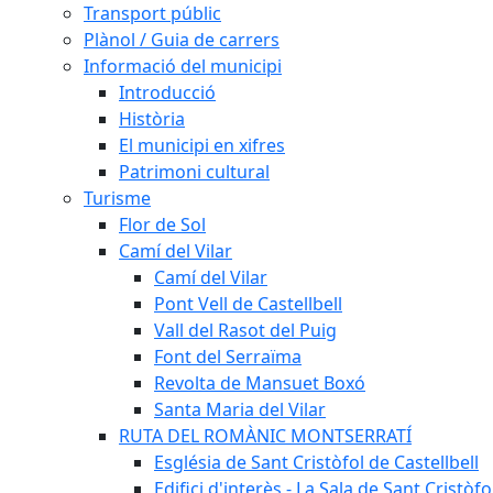
Transport públic
Plànol / Guia de carrers
Informació del municipi
Introducció
Història
El municipi en xifres
Patrimoni cultural
Turisme
Flor de Sol
Camí del Vilar
Camí del Vilar
Pont Vell de Castellbell
Vall del Rasot del Puig
Font del Serraïma
Revolta de Mansuet Boxó
Santa Maria del Vilar
RUTA DEL ROMÀNIC MONTSERRATÍ
Església de Sant Cristòfol de Castellbell
Edifici d'interès - La Sala de Sant Cristòfo