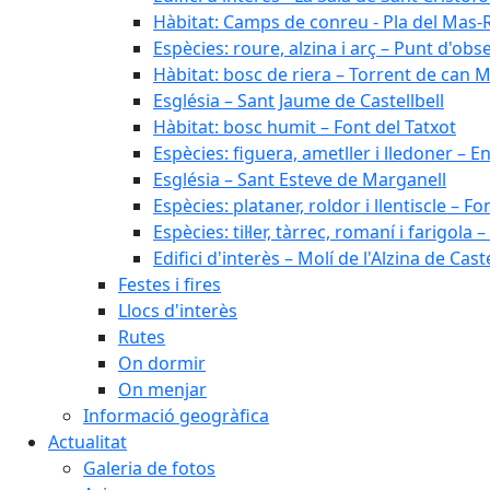
Hàbitat: Camps de conreu - Pla del Mas-
Espècies: roure, alzina i arç – Punt d'ob
Hàbitat: bosc de riera – Torrent de can M
Església – Sant Jaume de Castellbell
Hàbitat: bosc humit – Font del Tatxot
Espècies: figuera, ametller i lledoner – 
Església – Sant Esteve de Marganell
Espècies: plataner, roldor i llentiscle – F
Espècies: til·ler, tàrrec, romaní i farigo
Edifici d'interès – Molí de l'Alzina de Caste
Festes i fires
Llocs d'interès
Rutes
On dormir
On menjar
Informació geogràfica
Actualitat
Galeria de fotos