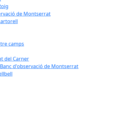
Roig
servació de Montserrat
artorell
Entre camps
ont del Carner
la – Banc d'observació de Montserrat
llbell