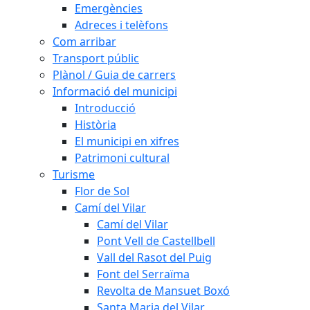
Emergències
Adreces i telèfons
Com arribar
Transport públic
Plànol / Guia de carrers
Informació del municipi
Introducció
Història
El municipi en xifres
Patrimoni cultural
Turisme
Flor de Sol
Camí del Vilar
Camí del Vilar
Pont Vell de Castellbell
Vall del Rasot del Puig
Font del Serraïma
Revolta de Mansuet Boxó
Santa Maria del Vilar