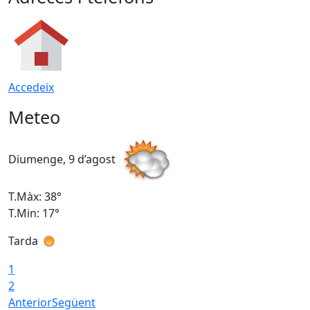
Accedeix
Meteo
Diumenge, 9 d’agost
D
T.Màx: 38°
T
T.Min: 17°
T
Tarda
T
1
2
Anterior
Següent