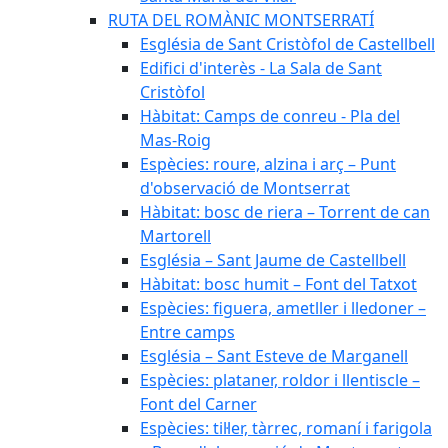
RUTA DEL ROMÀNIC MONTSERRATÍ
Església de Sant Cristòfol de Castellbell
Edifici d'interès - La Sala de Sant
Cristòfol
Hàbitat: Camps de conreu - Pla del
Mas-Roig
Espècies: roure, alzina i arç – Punt
d'observació de Montserrat
Hàbitat: bosc de riera – Torrent de can
Martorell
Església – Sant Jaume de Castellbell
Hàbitat: bosc humit – Font del Tatxot
Espècies: figuera, ametller i lledoner –
Entre camps
Església – Sant Esteve de Marganell
Espècies: plataner, roldor i llentiscle –
Font del Carner
Espècies: til·ler, tàrrec, romaní i farigola