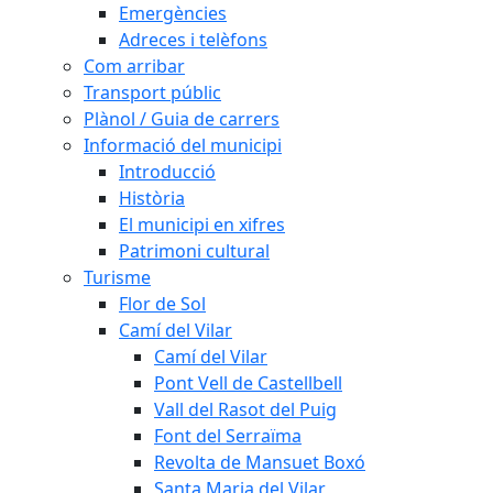
Emergències
Adreces i telèfons
Com arribar
Transport públic
Plànol / Guia de carrers
Informació del municipi
Introducció
Història
El municipi en xifres
Patrimoni cultural
Turisme
Flor de Sol
Camí del Vilar
Camí del Vilar
Pont Vell de Castellbell
Vall del Rasot del Puig
Font del Serraïma
Revolta de Mansuet Boxó
Santa Maria del Vilar