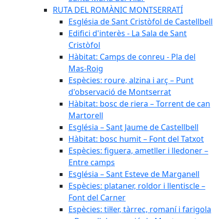
RUTA DEL ROMÀNIC MONTSERRATÍ
Església de Sant Cristòfol de Castellbell
Edifici d'interès - La Sala de Sant
Cristòfol
Hàbitat: Camps de conreu - Pla del
Mas-Roig
Espècies: roure, alzina i arç – Punt
d'observació de Montserrat
Hàbitat: bosc de riera – Torrent de can
Martorell
Església – Sant Jaume de Castellbell
Hàbitat: bosc humit – Font del Tatxot
Espècies: figuera, ametller i lledoner –
Entre camps
Església – Sant Esteve de Marganell
Espècies: plataner, roldor i llentiscle –
Font del Carner
Espècies: til·ler, tàrrec, romaní i farigola