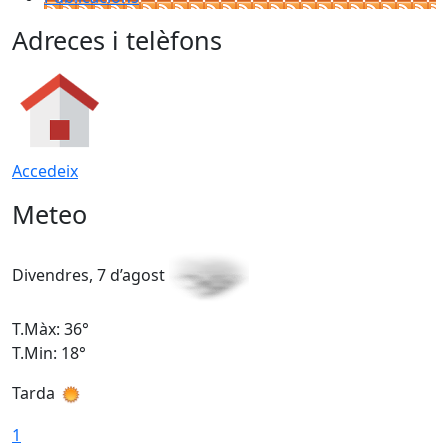
Adreces i telèfons
Accedeix
Meteo
Divendres, 7 d’agost
D
T.Màx: 36°
T
T.Min: 18°
T
Tarda
T
1