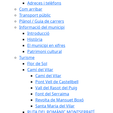
Adreces i telèfons
Com arribar
Transport públic
Plànol / Guia de carrers
Informació del municipi
Introducció
Història
El municipi en xifres
Patrimoni cultural
Turisme
Flor de Sol
Camí del Vilar
Camí del Vilar
Pont Vell de Castellbell
Vall del Rasot del Puig
Font del Serraïma
Revolta de Mansuet Boxó
Santa Maria del Vilar
RUTA DEL ROMÀNIC MONTSERRATÍ