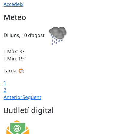
Accedeix
Meteo
Dilluns, 10 d’agost
D
T.Màx: 37°
T
T.Min: 19°
T
Tarda
T
1
2
Anterior
Següent
Butlletí digital