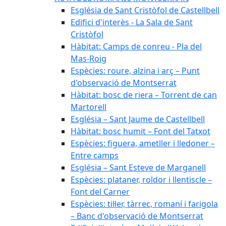
Església de Sant Cristòfol de Castellbell
Edifici d'interès - La Sala de Sant
Cristòfol
Hàbitat: Camps de conreu - Pla del
Mas-Roig
Espècies: roure, alzina i arç – Punt
d'observació de Montserrat
Hàbitat: bosc de riera – Torrent de can
Martorell
Església – Sant Jaume de Castellbell
Hàbitat: bosc humit – Font del Tatxot
Espècies: figuera, ametller i lledoner –
Entre camps
Església – Sant Esteve de Marganell
Espècies: plataner, roldor i llentiscle –
Font del Carner
Espècies: til·ler, tàrrec, romaní i farigola
– Banc d'observació de Montserrat