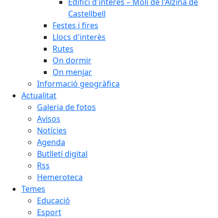
Edifici d'interès – Molí de l'Alzina de
Castellbell
Festes i fires
Llocs d'interès
Rutes
On dormir
On menjar
Informació geogràfica
Actualitat
Galeria de fotos
Avisos
Notícies
Agenda
Butlletí digital
Rss
Hemeroteca
Temes
Educació
Esport