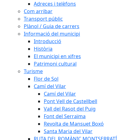
Adreces i telèfons
Com arribar
Transport públic
Plànol / Guia de carrers
Informació del municipi
Introducció
Història
El municipi en xifres
Patrimoni cultural
Turisme
Flor de Sol
Camí del Vilar
Camí del Vilar
Pont Vell de Castellbell
Vall del Rasot del Puig
Font del Serraïma
Revolta de Mansuet Boxó
Santa Maria del Vilar
RUTA DEL ROMÀNIC MONTSERRATÍ