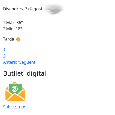
Divendres, 7 d’agost
D
T.Màx: 36°
T
T.Min: 18°
T
Tarda
T
1
2
Anterior
Següent
Butlletí digital
Subscriu-te