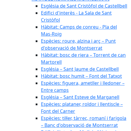
Església de Sant Cristòfol de Castellbell
Edifici d'interès - La Sala de Sant
Cristòfol
Hàbitat: Camps de conreu - Pla del
Mas-Roig
Espècies: roure, alzina i arç – Punt
d'observació de Montserrat
Hàbitat: bosc de riera – Torrent de can
Martorell
Església – Sant Jaume de Castellbell
Hàbitat: bosc humit – Font del Tatxot
Espècies: figuera, ametller i lledoner –
Entre camps
Església – Sant Esteve de Marganell
Espècies: plataner, roldor i llentiscle –
Font del Carner
Espècies: til·ler, tàrrec, romaní i farigola
– Banc d'observació de Montserrat