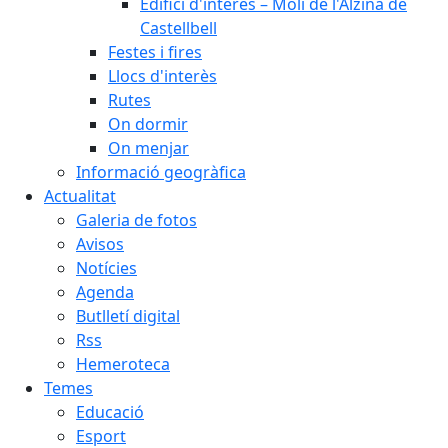
Edifici d'interès – Molí de l'Alzina de
Castellbell
Festes i fires
Llocs d'interès
Rutes
On dormir
On menjar
Informació geogràfica
Actualitat
Galeria de fotos
Avisos
Notícies
Agenda
Butlletí digital
Rss
Hemeroteca
Temes
Educació
Esport