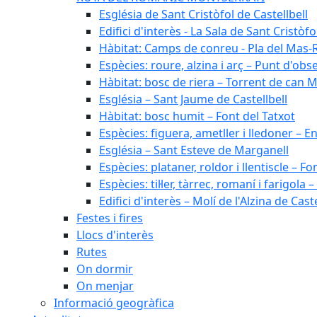
Església de Sant Cristòfol de Castellbell
Edifici d'interès - La Sala de Sant Cristòfo
Hàbitat: Camps de conreu - Pla del Mas-
Espècies: roure, alzina i arç – Punt d'ob
Hàbitat: bosc de riera – Torrent de can M
Església – Sant Jaume de Castellbell
Hàbitat: bosc humit – Font del Tatxot
Espècies: figuera, ametller i lledoner – 
Església – Sant Esteve de Marganell
Espècies: plataner, roldor i llentiscle – F
Espècies: til·ler, tàrrec, romaní i farigo
Edifici d'interès – Molí de l'Alzina de Caste
Festes i fires
Llocs d'interès
Rutes
On dormir
On menjar
Informació geogràfica