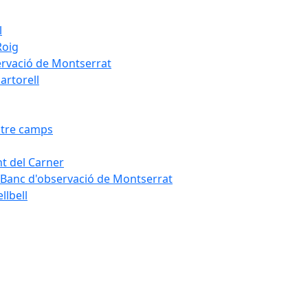
l
Roig
servació de Montserrat
artorell
Entre camps
ont del Carner
la – Banc d'observació de Montserrat
llbell