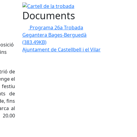
Cartell de la trobada
Documents
Programa 26a Trobada
Gegantera Bages-Berguedà
(383.49KB)
osició
Ajuntament de Castellbell i el Vilar
ins
trió de
enge el
 festiu
nts de
e, fins
rca al
a 20.00