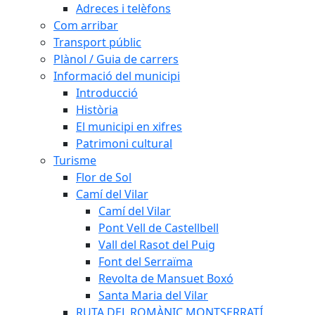
Adreces i telèfons
Com arribar
Transport públic
Plànol / Guia de carrers
Informació del municipi
Introducció
Història
El municipi en xifres
Patrimoni cultural
Turisme
Flor de Sol
Camí del Vilar
Camí del Vilar
Pont Vell de Castellbell
Vall del Rasot del Puig
Font del Serraïma
Revolta de Mansuet Boxó
Santa Maria del Vilar
RUTA DEL ROMÀNIC MONTSERRATÍ