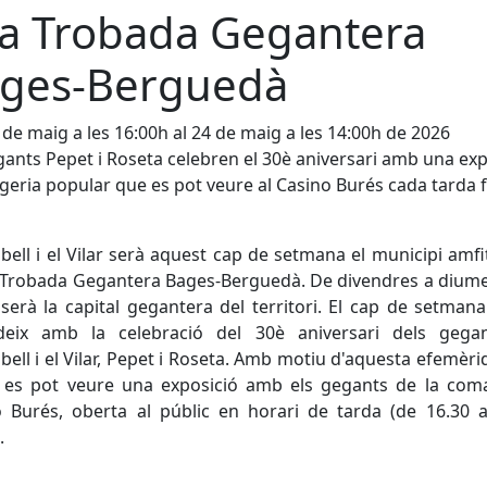
a Trobada Gegantera
ges-Berguedà
 de maig a les 16:00h al 24 de maig a les 14:00h de 2026
gants Pepet i Roseta celebren el 30è aniversari amb una exp
geria popular que es pot veure al Casino Burés cada tarda f
lbell i el Vilar serà aquest cap de setmana el municipi amfi
 Trobada Gegantera Bages-Berguedà. De divendres a dium
serà la capital gegantera del territori. El cap de setmana
ideix amb la celebració del 30è aniversari dels gega
lbell i el Vilar, Pepet i Roseta. Amb motiu d'aquesta efemèrid
s es pot veure una exposició amb els gegants de la coma
 Burés, oberta al públic en horari de tarda (de 16.30 
.