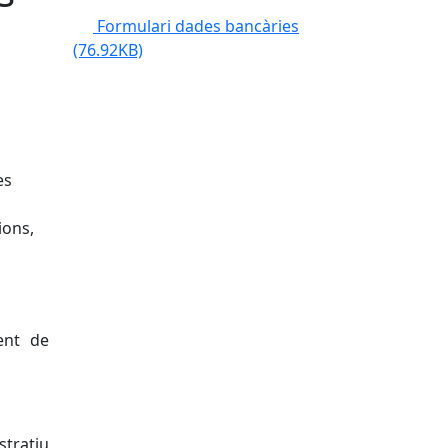
Formulari dades bancàries
(76.92KB)
es
ions,
ent de
stratiu