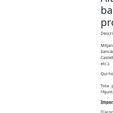
ba
pr
Descri
Mitjan
bancàr
Castel
etc.).
Qui h
Tota 
l'Ajun
Impor
D'acor