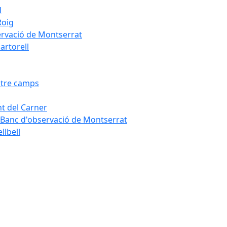
l
Roig
servació de Montserrat
artorell
Entre camps
ont del Carner
la – Banc d'observació de Montserrat
llbell