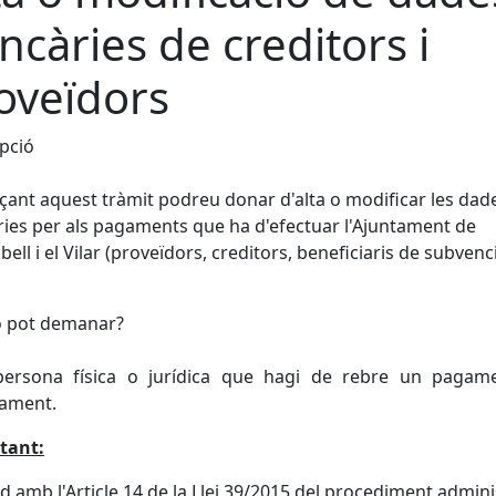
ncàries de creditors i
oveïdors
pció
çant aquest tràmit podreu donar d'alta o modificar les dad
ies per als pagaments que ha d'efectuar l'Ajuntament de
lbell i el Vilar (proveïdors, creditors, beneficiaris de subvenc
o pot demanar?
persona física o jurídica que hagi de rebre un pagam
tament.
tant:
d amb l'Article 14 de la Llei 39/2015 del procediment admini