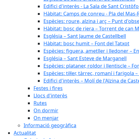
Edifici d'interès - La Sala de Sant Cristòfo
Hàbitat: Camps de conreu - Pla del Mas-
Espècies: roure, alzina i arç – Punt d'ob
Hàbitat: bosc de riera – Torrent de can M
Església – Sant Jaume de Castellbell
Hàbitat: bosc humit – Font del Tatxot
Espècies: figuera, ametller i lledoner – 
Església – Sant Esteve de Marganell
Espècies: plataner, roldor i llentiscle – F
Espècies: til·ler, tàrrec, romaní i farigo
Edifici d'interès – Molí de l'Alzina de Caste
Festes i fires
Llocs d'interès
Rutes
On dormir
On menjar
Informació geogràfica
Actualitat