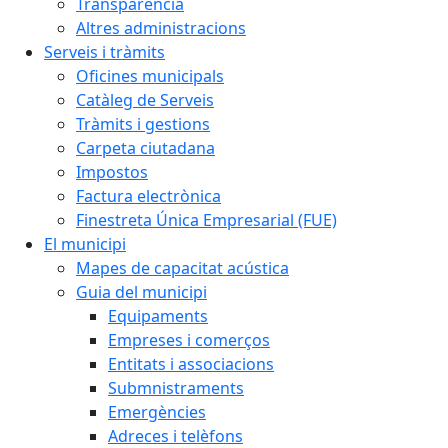
Transparència
Altres administracions
Serveis i tràmits
Oficines municipals
Catàleg de Serveis
Tràmits i gestions
Carpeta ciutadana
Impostos
Factura electrònica
Finestreta Única Empresarial (FUE)
El municipi
Mapes de capacitat acústica
Guia del municipi
Equipaments
Empreses i comerços
Entitats i associacions
Submnistraments
Emergències
Adreces i telèfons