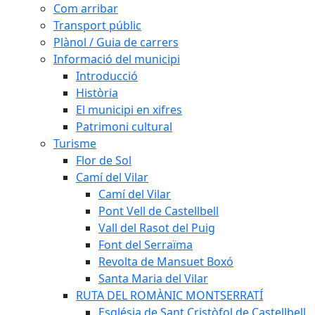
Com arribar
Transport públic
Plànol / Guia de carrers
Informació del municipi
Introducció
Història
El municipi en xifres
Patrimoni cultural
Turisme
Flor de Sol
Camí del Vilar
Camí del Vilar
Pont Vell de Castellbell
Vall del Rasot del Puig
Font del Serraïma
Revolta de Mansuet Boxó
Santa Maria del Vilar
RUTA DEL ROMÀNIC MONTSERRATÍ
Església de Sant Cristòfol de Castellbell